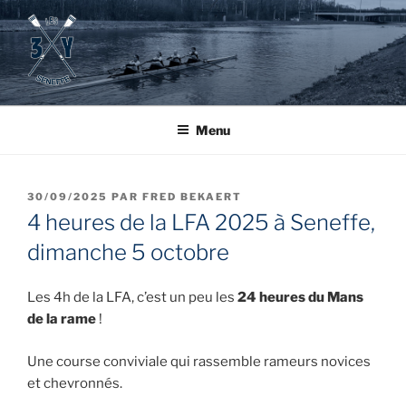
Aller
au
contenu
principal
Menu
PUBLIÉ
30/09/2025
PAR
FRED BEKAERT
LE
4 heures de la LFA 2025 à Seneffe,
dimanche 5 octobre
Les 4h de la LFA, c’est un peu les
24 heures du Mans
de la rame
!
Une course conviviale qui rassemble rameurs novices
et chevronnés.