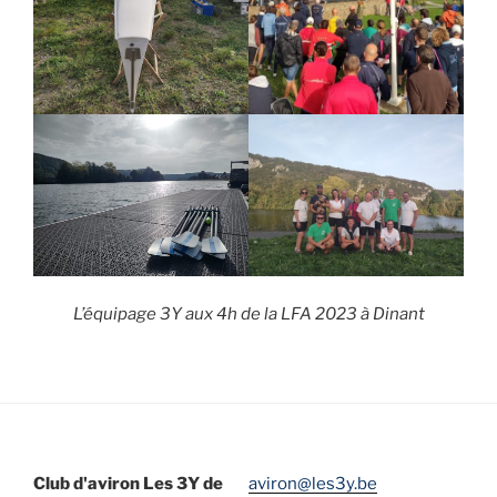
L’équipage 3Y aux 4h de la LFA 2023 à Dinant
Navigation
de
l’article
Club d'aviron Les 3Y de
aviron@les3y.be